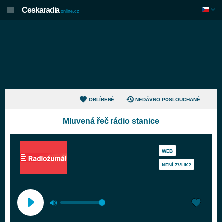
Ceskaradia
online.cz
OBLÍBENÉ
NEDÁVNO POSLOUCHANÉ
Mluvená řeč rádio stanice
WEB
NENÍ ZVUK?