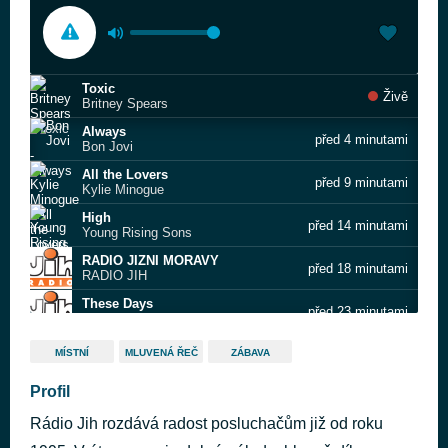
Toxic
Živě
Britney Spears
Always
před 4 minutami
Bon Jovi
All the Lovers
před 9 minutami
Kylie Minogue
High
před 14 minutami
Young Rising Sons
RADIO JIZNI MORAVY
před 18 minutami
RADIO JIH
These Days
před 23 minutami
Rudimental
Memories
před 27 minutami
MÍSTNÍ
MLUVENÁ ŘEČ
ZÁBAVA
David Guetta
One & One
Profil
před 32 minutami
Robert Miles
Rádio Jih rozdává radost posluchačům již od roku
Take Me To Church
před 36 minutami
Hozier