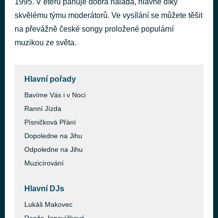
1995. V éteru panuje dobrá nálada, hlavně díky
Family Affair
skvělému týmu moderátorů. Ve vysílání se můžete těšit
před 41 minutami
Mary J. Blige
na převážně české songy proložené populární
muzikou ze světa.
Hlavní pořady
Bavíme Vás i v Noci
Ranní Jízda
Písničková Přání
Dopoledne na Jihu
Odpoledne na Jihu
Muzicírování
Hlavní DJs
Lukáš Makovec