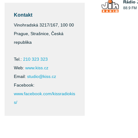
Rádio 
88.9 FM
Kontakt
Vinohradská 3217/167, 100 00
Prague, Strašnice, Česká
republika
Tel.:
210 323 323
Web:
www.kiss.cz
Email:
studio@kiss.cz
Facebook:
www.facebook.com/kissradiokis
s/