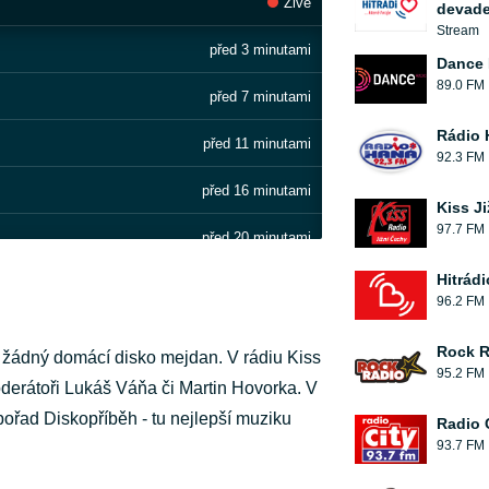
Živě
devade
Stream
před 3 minutami
Dance 
89.0 FM
před 7 minutami
Rádio 
před 11 minutami
92.3 FM
před 16 minutami
Kiss J
97.7 FM
před 20 minutami
Hitrádi
před 26 minutami
96.2 FM
před 28 minutami
Rock R
 žádný domácí disko mejdan. V rádiu Kiss
95.2 FM
před 34 minutami
derátoři Lukáš Váňa či Martin Hovorka. V
ořad Diskopříběh - tu nejlepší muziku
Radio 
před 36 minutami
93.7 FM