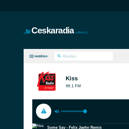
Ceskaradia
online.cz
NABÍDKA
HNY ŽÁNRY
Kiss
98.1 FM
Some Say - Felix Jaehn Remix