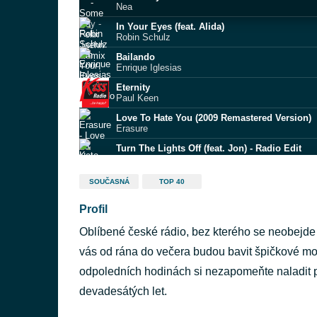
Nea
In Your Eyes (feat. Alida)
Robin Schulz
Bailando
Enrique Iglesias
Eternity
Paul Keen
Love To Hate You (2009 Remastered Version)
Erasure
Turn The Lights Off (feat. Jon) - Radio Edit
Kato
Shotgun
SOUČASNÁ
TOP 40
George Ezra
Profil
Dilemma
Nelly
Oblíbené české rádio, bez kterého se neobejde
Vesuvio Erutta (Tutta Napoli è distrutta)
esátka)
Ultras United
vás od rána do večera budou bavit špičkové mo
La Despedida Vs Freed Froom Desire
odpoledních hodinách si nezapomeňte naladit p
Renzo Pianciola
devadesátých let.