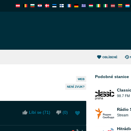
OBLÍBENÉ
Podobné stanice
WEB
NENÍ ZVUK?
Classi
98.7 FM
Rádio 
Líbí se (
71
)
(
0
)
Stream
Hitrádi