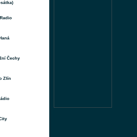
sátka)
Radio
Haná
ižní Čechy
o Zlín
ádio
City