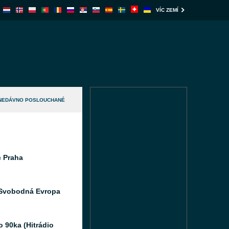
VÍC ZEMÍ
NEDÁVNO POSLOUCHANÉ
c Praha
Svobodná Evropa
o 90ka (Hitrádio