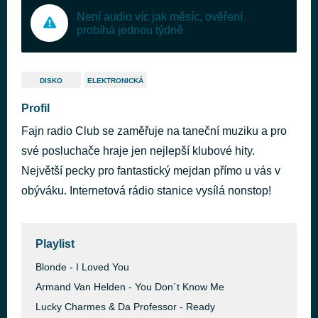
Není audio víc jak měsíc, ověření
probíhá jednou týdně
DISKO
ELEKTRONICKÁ
Profil
Fajn radio Club se zaměřuje na taneční muziku a pro
své posluchače hraje jen nejlepší klubové hity.
Největší pecky pro fantastický mejdan přímo u vás v
obýváku. Internetová rádio stanice vysílá nonstop!
Playlist
Blonde - I Loved You
Armand Van Helden - You Don´t Know Me
Lucky Charmes & Da Professor - Ready