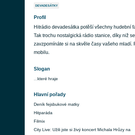
DEVADESÁTKY
Profil
Hitrádio devadesátka potěší všechny hudební fa
Tak trochu nostalgická rádio stanice, díky niž s
zavzpomínáte si na skvěle časy vašeho mladí. Pu
mobilu.
Slogan
...které hraje
Hlavní pořady
Deník fejsbukové matky
adesátka)
Hitparáda
Filmix
City Live: Užili jste si živý koncert Michala Hrůzy na