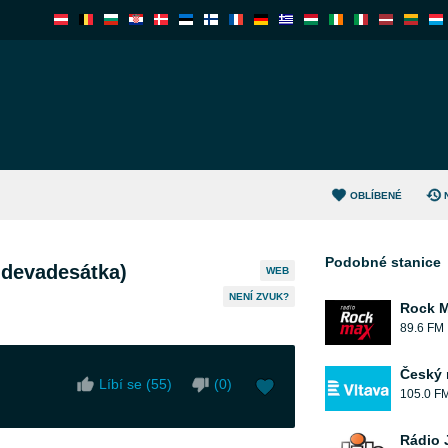
OBLÍBENÉ
Podobné stanice
o devadesátka)
WEB
NENÍ ZVUK?
Rock 
89.6 FM
Český 
Líbí se (
55
)
(
0
)
105.0 F
Rádio 