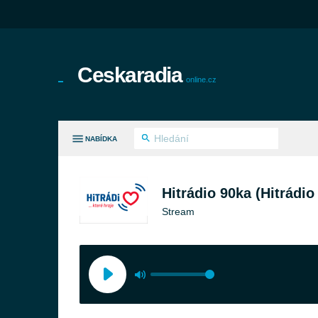
Ceskaradia
online.cz
NABÍDKA
HNY ŽÁNRY
Hitrádio 90ka (Hitrádi
Stream