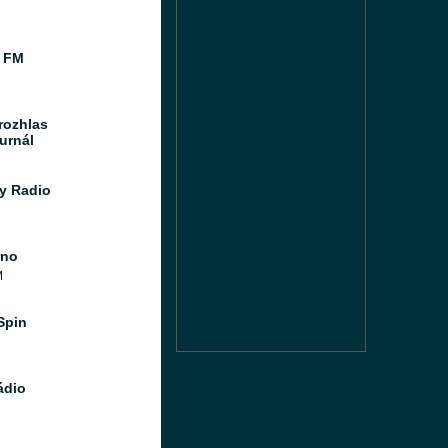
 FM
rozhlas
urnál
y Radio
rno
M
Spin
ádio