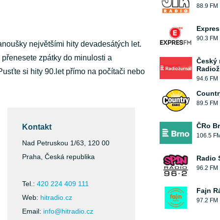
88.9 FM
Expres
90.3 FM
noušky největšími hity devadesátých let.
e přenesete zpátky do minulosti a
Český 
Radiož
sťte si hity 90.let přímo na počítači nebo
94.6 FM
Countr
89.5 FM
ČRo B
Kontakt
106.5 F
Nad Petruskou 1/63, 120 00
Praha, Česká republika
Radio 
96.2 FM
Tel.:
420 224 409 111
Fajn R
Web:
hitradio.cz
97.2 FM
Email:
info@hitradio.cz