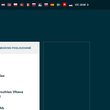
VÍC ZEMÍ
NEDÁVNO POSLOUCHANÉ
Max
rozhlas Vltava
M
Jih