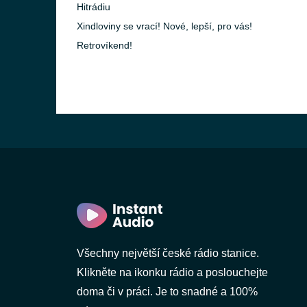
Hitrádiu
Xindloviny se vrací! Nové, lepší, pro vás!
Retrovíkend!
Všechny největší české rádio stanice.
Klikněte na ikonku rádio a poslouchejte
doma či v práci. Je to snadné a 100%