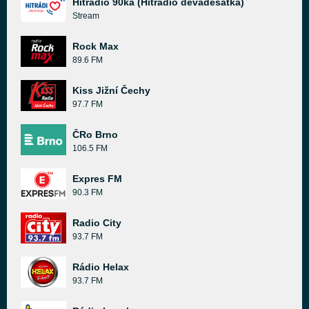
Hitrádio 90ka (Hitrádio devadesátka)
Stream
Rock Max
89.6 FM
Kiss Jižní Čechy
97.7 FM
ČRo Brno
106.5 FM
Expres FM
90.3 FM
Radio City
93.7 FM
Rádio Helax
93.7 FM