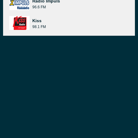
Rádio Impuls
96.6 FM
Kiss
98.1 FM