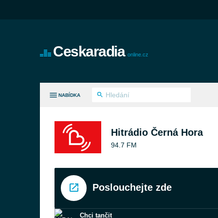
Ceskaradia
online.cz
NABÍDKA
HNY ŽÁNRY
Hitrádio Černá Hora
94.7 FM
Poslouchejte zde
Chci tančit