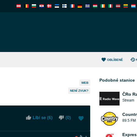
OBLÍBENÉ
Podobné stanice
WEB
NENÍ ZVUK?
ČRo R
Stream
Countr
Líbí se (
6
)
(
0
)
89.5 FM
Expres