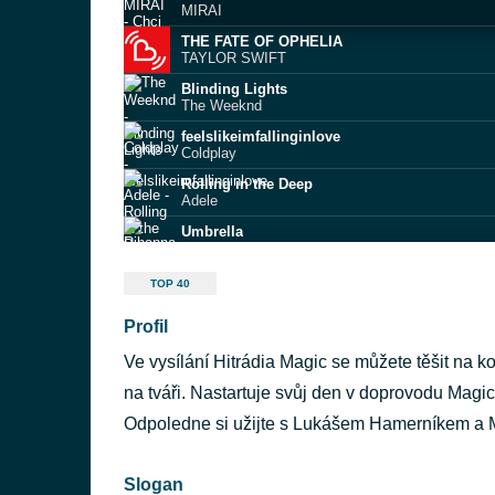
MIRAI
THE FATE OF OPHELIA
TAYLOR SWIFT
Blinding Lights
The Weeknd
feelslikeimfallinginlove
Coldplay
Rolling in the Deep
Adele
Umbrella
Rihanna
The Emptiness Machine
TOP 40
Linkin Park
Profil
Legendary
Welshly Arms
Ve vysílání Hitrádia Magic se můžete těšit na 
Timber
esátka)
Pitbull
na tváři. Nastartuje svůj den v doprovodu Mag
Mr. Vain
Odpoledne si užijte s Lukášem Hamerníkem a
Culture Beat
Slogan