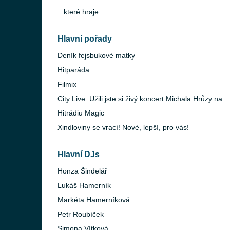
...které hraje
Hlavní pořady
Deník fejsbukové matky
Hitparáda
Filmix
City Live: Užili jste si živý koncert Michala Hrůzy na
Hitrádiu Magic
Xindloviny se vrací! Nové, lepší, pro vás!
Hlavní DJs
Honza Šindelář
Lukáš Hamerník
Markéta Hamerníková
Petr Roubíček
Simona Vítková