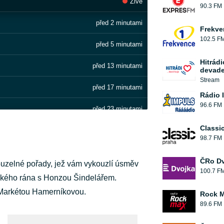
Živě
90.3 FM
před 2 minutami
Frekve
102.5 F
před 5 minutami
Hitrádi
před 13 minutami
devade
Stream
před 17 minutami
Rádio 
96.6 FM
před 23 minutami
Classi
před 30 minutami
98.7 FM
před 41 minutami
ČRo Dv
kouzelné pořady, jež vám vykouzlí úsměv
100.7 F
před 47 minutami
ického rána s Honzou Šindelářem.
 Markétou Hamerníkovou.
Rock 
před 52 minutami
89.6 FM