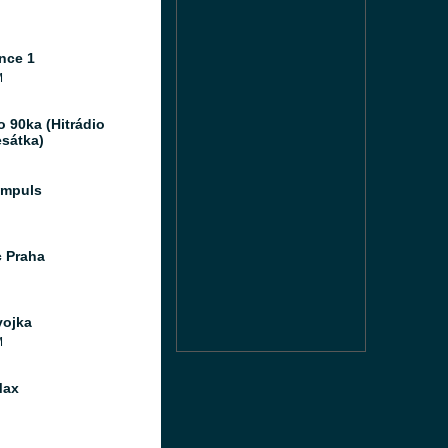
nce 1
M
o 90ka (Hitrádio
sátka)
Impuls
c Praha
ojka
M
Max