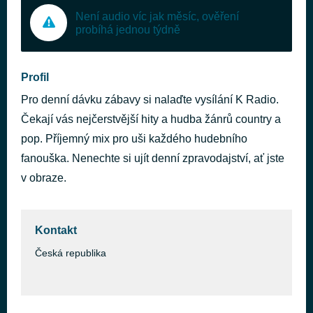
Není audio víc jak měsíc, ověření
probíhá jednou týdně
Profil
Pro denní dávku zábavy si nalaďte vysílání K Radio.
Čekají vás nejčerstvější hity a hudba žánrů country a
pop. Příjemný mix pro uši každého hudebního
fanouška. Nenechte si ujít denní zpravodajství, ať jste
v obraze.
Kontakt
Česká republika