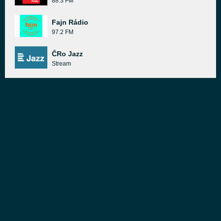
88.3 FM
Fajn Rádio
97.2 FM
ČRo Jazz
Stream