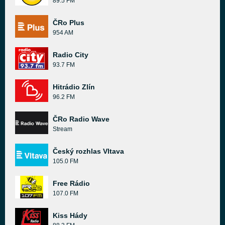
89.5 FM
ČRo Plus
954 AM
Radio City
93.7 FM
Hitrádio Zlín
96.2 FM
ČRo Radio Wave
Stream
Český rozhlas Vltava
105.0 FM
Free Rádio
107.0 FM
Kiss Hády