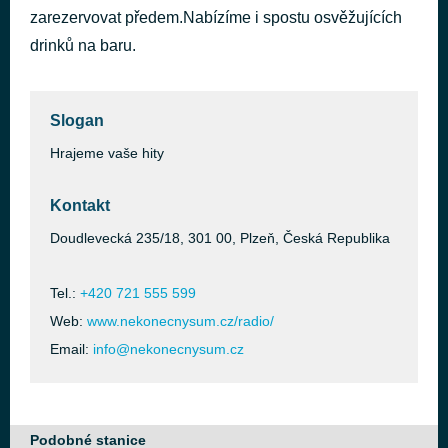
zarezervovat předem.Nabízíme i spostu osvěžujících
Get Busy
před 45 minutami
Sean Paul
drinků na baru.
Slogan
Hrajeme vaše hity
Kontakt
Doudlevecká 235/18, 301 00, Plzeň, Česká Republika
Tel.:
+420 721 555 599
Web:
www.nekonecnysum.cz/radio/
Email:
info@nekonecnysum.cz
Podobné stanice