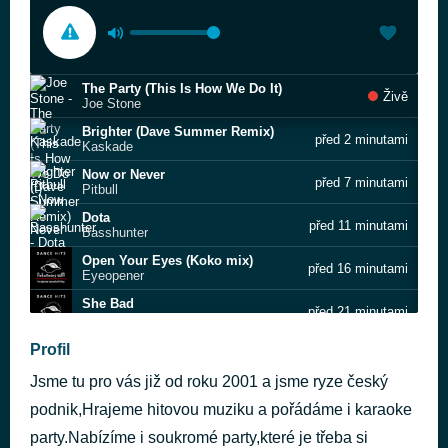
The Party (This Is How We Do It)
Živě
Joe Stone
Brighter (Dave Summer Remix)
před 2 minutami
Kaskade
Now or Never
před 7 minutami
Pitbull
Dota
před 11 minutami
Basshunter
Open Your Eyes (Koko mix)
před 16 minutami
Eyeopener
She Bad
před 21 minutami
Dani Corbalan
Dreamer
Profil
před 27 minutami
Axwell ; \ Ingrosso; Axwell; Sebastian Ingrosso
Jsme tu pro vás již od roku 2001 a jsme ryze český
911
před 35 minutami
R3HAB
podnik,Hrajeme hitovou muziku a pořádáme i karaoke
We've Got It Goin' On
party.Nabízíme i soukromé party,které je třeba si
před 40 minutami
Backstreet Boys