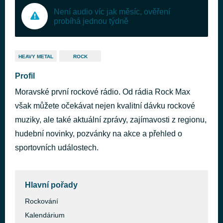
Není audio víc jak měsíc, ověření
probíhá jednou týdně
HEAVY METAL
ROCK
Profil
Moravské první rockové rádio. Od rádia Rock Max
však můžete očekávat nejen kvalitní dávku rockové
muziky, ale také aktuální zprávy, zajímavosti z regionu,
hudební novinky, pozvánky na akce a přehled o
sportovních událostech.
Hlavní pořady
Rockování
Kalendárium